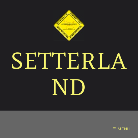
SETTERLA
ND
☰ MENÜ