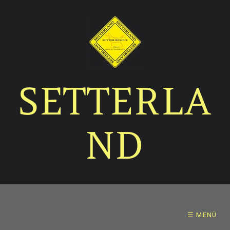
SETTERLA
ND
☰ MENÜ