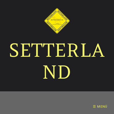
SETTERLA
ND
☰ MENÜ